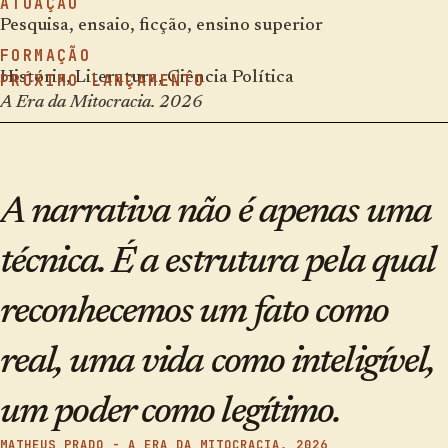
ATUAÇÃO
Pesquisa, ensaio, ficção, ensino superior
FORMAÇÃO
História, Literatura, Ciência Política
PRÓXIMO LANÇAMENTO
A Era da Mitocracia, 2026
A narrativa não é apenas uma
técnica. É a estrutura pela qual
reconhecemos um fato como
real, uma vida como inteligível,
um poder como legítimo.
MATHEUS PRADO - A ERA DA MITOCRACIA, 2026