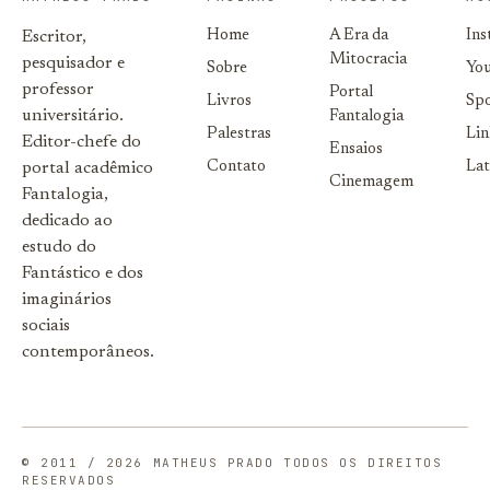
Home
A Era da
In
Escritor,
Mitocracia
pesquisador e
Sobre
Yo
professor
Portal
Livros
Spo
universitário.
Fantalogia
Palestras
Li
Editor-chefe do
Ensaios
Contato
Lat
portal acadêmico
Cinemagem
Fantalogia,
dedicado ao
estudo do
Fantástico e dos
imaginários
sociais
contemporâneos.
© 2011 / 2026 MATHEUS PRADO TODOS OS DIREITOS
RESERVADOS