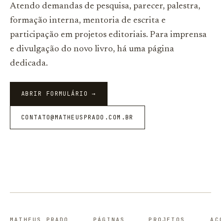
Atendo demandas de pesquisa, parecer, palestra,
formação interna, mentoria de escrita e
participação em projetos editoriais. Para imprensa
e divulgação do novo livro, há uma página
dedicada.
ABRIR FORMULÁRIO →
CONTATO@MATHEUSPRADO.COM.BR
MATHEUS PRADO
PÁGINAS
PROJETOS
AC