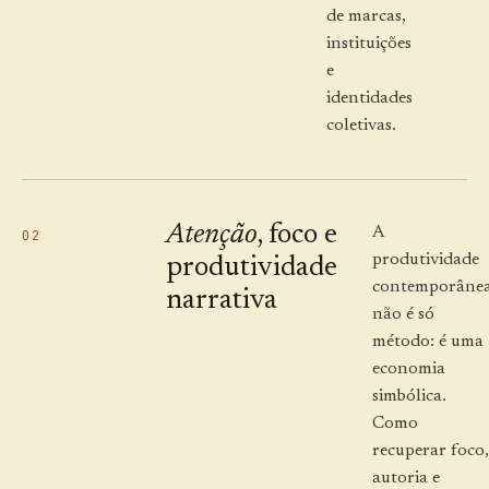
de marcas,
instituições
e
identidades
coletivas.
Atenção
, foco e
A
02
produtividade
produtividade
contemporâne
narrativa
não é só
método: é uma
economia
simbólica.
Como
recuperar foco,
autoria e